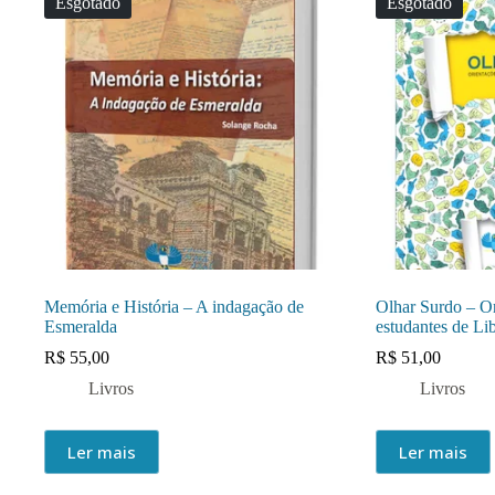
Esgotado
Esgotado
Memória e História – A indagação de
Olhar Surdo – Ori
Esmeralda
estudantes de Li
R$
55,00
R$
51,00
Livros
Livros
Ler mais
Ler mais