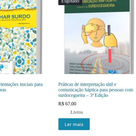
Esgotado
entações iniciais para
Práticas de interpretação tátil e
bras
comunicação háptica para pessoas com
surdocegueira – 3ª Edição
R$
67,00
Livros
Ler mais