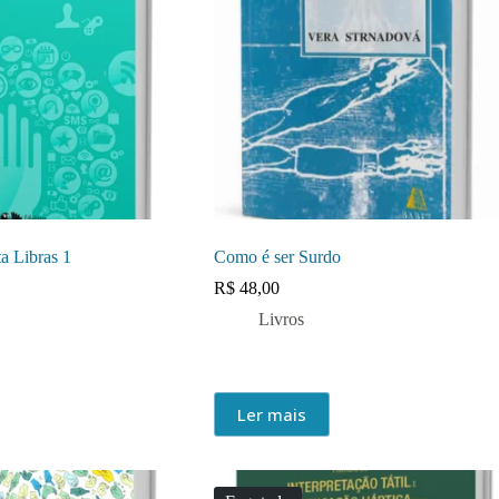
a Libras 1
Como é ser Surdo
R$
48,00
Livros
Ler mais