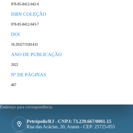
978-85-8412-042-0
ISBN COLEÇÃO
978-85-8412-043-7
DOI
10.29327/5181433
ANO DE PUBLICAÇÃO
2022
Nº DE PÁGINAS
407
Endereço para correspondência
Petrópolis/RJ - CNPJ: 73.239.667/0001-15
Rua das Acácias, 20, Araras - CEP: 25725-055