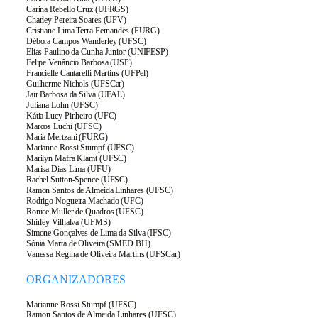
Carina Rebello Cruz (UFRGS)
Charley Pereira Soares (UFV)
Cristiane Lima Terra Fernandes (FURG)
Débora Campos Wanderley (UFSC)
Elias Paulino da Cunha Junior (UNIFESP)
Felipe Venâncio Barbosa (USP)
Francielle Cantarelli Martins (UFPel)
Guilherme Nichols (UFSCar)
Jair Barbosa da Silva (UFAL)
Juliana Lohn (UFSC)
Kátia Lucy Pinheiro (UFC)
Marcos Luchi (UFSC)
Maria Mertzani (FURG)
Marianne Rossi Stumpf (UFSC)
Marilyn Mafra Klamt (UFSC)
Marisa Dias Lima (UFU)
Rachel Sutton-Spence (UFSC)
Ramon Santos de Almeida Linhares (UFSC)
Rodrigo Nogueira Machado (UFC)
Ronice Müller de Quadros (UFSC)
Shirley Vilhalva (UFMS)
Simone Gonçalves de Lima da Silva (IFSC)
Sônia Marta de Oliveira (SMED BH)
Vanessa Regina de Oliveira Martins (UFSCar)
ORGANIZADORES
Marianne Rossi Stumpf (UFSC)
Ramon Santos de Almeida Linhares (UFSC)