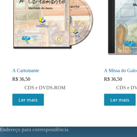
A Cartomante
A Missa do Galo
R$
36,50
R$
36,50
CDS e DVDS-ROM
CDS e D
Ler mais
Ler mais
Endereço para correspondência