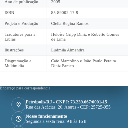
Ano de publicação
2005
ISBN
85-89002-17-9
Projeto e Produção
Clélia Regina Ramos
Tradutores para a
Heloíse Gripp Diniz e Roberto Gomes
Libras
de Lima
Ilustrações
Ludmila Almendra
Diagramação e
Caio Marcolino e João Paulo Pereira
Multimídia
Diniz Faraco
Endereço para correspondência
Petrópolis/RJ - CNPJ: 73.239.667/0001-15
Rua das Acácias, 20, Araras - CEP: 25725-055
Nosso funcionamento
Segunda a sexta-feira: 9 h às 16 h