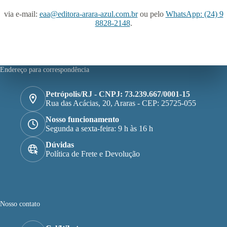
via e-mail:
eaa@editora-arara-azul.com.br
ou pelo
WhatsApp: (24) 9
8828-2148
.
Endereço para correspondência
Petrópolis/RJ - CNPJ: 73.239.667/0001-15
Rua das Acácias, 20, Araras - CEP: 25725-055
Nosso funcionamento
Segunda a sexta-feira: 9 h às 16 h
Dúvidas
Política de Frete e Devolução
Nosso contato