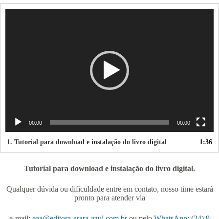
Tocador
de
vídeo
00:00
00:00
1.
Tutorial para download e instalação do livro digital
1:36
Tutorial para download e instalação do livro digital.
Qualquer dúvida ou dificuldade entre em contato, nosso time estará
pronto para atender via
e-mail:
eaa@editora-arara-azul.com.br
ou pelo
WhatsApp: (24) 9